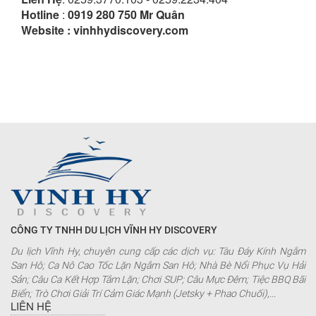
Hotline
:
0919 280 750
Mr Quân
Website : vinhhydiscovery.com
CÔNG TY TNHH DU LỊCH VĨNH HY DISCOVERY
Du lịch Vĩnh Hy, chuyên cung cấp các dịch vụ: Tàu Đáy Kính Ngắm
San Hô; Ca Nô Cao Tốc Lặn Ngắm San Hô; Nhà Bè Nổi Phục Vụ Hải
Sản; Câu Ca Kết Hợp Tắm Lặn; Chơi SUP; Câu Mực Đêm; Tiệc BBQ Bãi
Biển; Trò Chơi Giải Trí Cảm Giác Mạnh (Jetsky + Phao Chuối),...
LIÊN HỆ