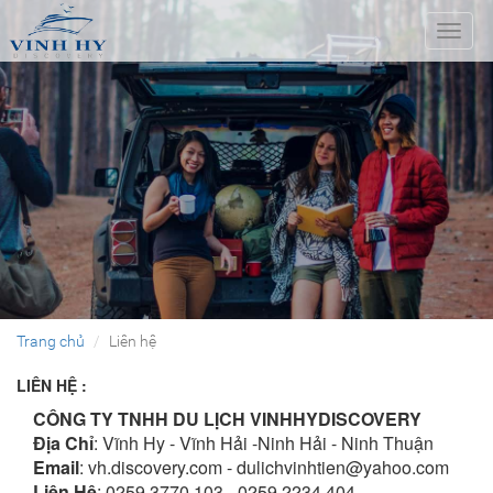
Toggl
naviga
Trang chủ
Liên hệ
LIÊN HỆ :
CÔNG TY TNHH DU LỊCH VINHHYDISCOVERY
Địa Chỉ
: Vĩnh Hy - Vĩnh Hải -Ninh Hải - Ninh Thuận
Email
: vh.discovery.com -
dulichvinhtien@yahoo.com
Liên Hệ
: 0259.3770.103 - 0259.2234.404