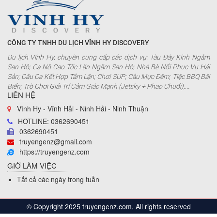
CÔNG TY TNHH DU LỊCH VĨNH HY DISCOVERY
Du lịch Vĩnh Hy, chuyên cung cấp các dịch vụ: Tàu Đáy Kính Ngắm
San Hô; Ca Nô Cao Tốc Lặn Ngắm San Hô; Nhà Bè Nổi Phục Vụ Hải
Sản; Câu Ca Kết Hợp Tắm Lặn; Chơi SUP; Câu Mực Đêm; Tiệc BBQ Bãi
Biển; Trò Chơi Giải Trí Cảm Giác Mạnh (Jetsky + Phao Chuối),...
LIÊN HỆ
Vĩnh Hy - Vĩnh Hải - Ninh Hải - Ninh Thuận
HOTLINE: 0362690451
0362690451
truyengenz@gmail.com
https://truyengenz.com
GIỜ LÀM VIỆC
Tất cả các ngày trong tuần
© Copyright 2025 truyengenz.com, All rights reserved