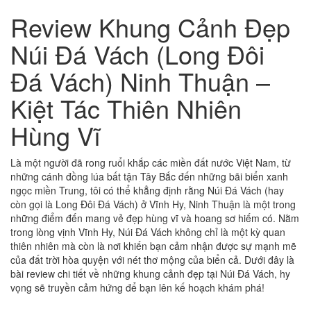
Review Khung Cảnh Đẹp
Núi Đá Vách (Long Đôi
Đá Vách) Ninh Thuận –
Kiệt Tác Thiên Nhiên
Hùng Vĩ
Là một người đã rong ruổi khắp các miền đất nước Việt Nam, từ
những cánh đồng lúa bất tận Tây Bắc đến những bãi biển xanh
ngọc miền Trung, tôi có thể khẳng định rằng Núi Đá Vách (hay
còn gọi là Long Đôi Đá Vách) ở Vĩnh Hy, Ninh Thuận là một trong
những điểm đến mang vẻ đẹp hùng vĩ và hoang sơ hiếm có. Nằm
trong lòng vịnh Vĩnh Hy, Núi Đá Vách không chỉ là một kỳ quan
thiên nhiên mà còn là nơi khiến bạn cảm nhận được sự mạnh mẽ
của đất trời hòa quyện với nét thơ mộng của biển cả. Dưới đây là
bài review chi tiết về những khung cảnh đẹp tại Núi Đá Vách, hy
vọng sẽ truyền cảm hứng để bạn lên kế hoạch khám phá!