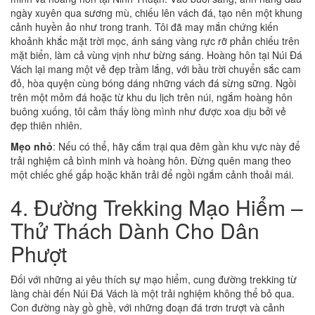
ngày xuyên qua sương mù, chiếu lên vách đá, tạo nên một khung
cảnh huyền ảo như trong tranh. Tôi đã may mắn chứng kiến
khoảnh khắc mặt trời mọc, ánh sáng vàng rực rỡ phản chiếu trên
mặt biển, làm cả vùng vịnh như bừng sáng. Hoàng hôn tại Núi Đá
Vách lại mang một vẻ đẹp trầm lắng, với bầu trời chuyển sắc cam
đỏ, hòa quyện cùng bóng dáng những vách đá sừng sững. Ngồi
trên một mỏm đá hoặc từ khu du lịch trên núi, ngắm hoàng hôn
buông xuống, tôi cảm thấy lòng mình như được xoa dịu bởi vẻ
đẹp thiên nhiên.
Mẹo nhỏ
: Nếu có thể, hãy cắm trại qua đêm gần khu vực này để
trải nghiệm cả bình minh và hoàng hôn. Đừng quên mang theo
một chiếc ghế gấp hoặc khăn trải để ngồi ngắm cảnh thoải mái.
4. Đường Trekking Mạo Hiểm –
Thử Thách Dành Cho Dân
Phượt
Đối với những ai yêu thích sự mạo hiểm, cung đường trekking từ
làng chài đến Núi Đá Vách là một trải nghiệm không thể bỏ qua.
Con đường này gồ ghề, với những đoạn đá trơn trượt và cảnh