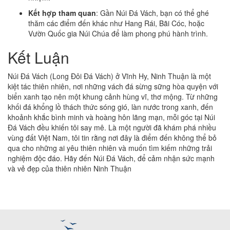
Kết hợp tham quan
: Gần Núi Đá Vách, bạn có thể ghé
thăm các điểm đến khác như Hang Rái, Bãi Cóc, hoặc
Vườn Quốc gia Núi Chúa để làm phong phú hành trình.
Kết Luận
Núi Đá Vách (Long Đôi Đá Vách) ở Vĩnh Hy, Ninh Thuận là một
kiệt tác thiên nhiên, nơi những vách đá sừng sững hòa quyện với
biển xanh tạo nên một khung cảnh hùng vĩ, thơ mộng. Từ những
khối đá khổng lồ thách thức sóng gió, làn nước trong xanh, đến
khoảnh khắc bình minh và hoàng hôn lãng mạn, mỗi góc tại Núi
Đá Vách đều khiến tôi say mê. Là một người đã khám phá nhiều
vùng đất Việt Nam, tôi tin rằng nơi đây là điểm đến không thể bỏ
qua cho những ai yêu thiên nhiên và muốn tìm kiếm những trải
nghiệm độc đáo. Hãy đến Núi Đá Vách, để cảm nhận sức mạnh
và vẻ đẹp của thiên nhiên Ninh Thuận