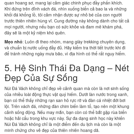
quan hoang sơ, mang lại cảm giác chinh phục đầy phấn khích.
Khi đứng trên đỉnh vách đá, nhìn xuống biển cả bao la và những
khối đá khổng lồ, tôi cảm nhận được sự nhỏ bé của con người
trước thiên nhiên hùng vĩ. Cung đường này không dành cho tất cả
mọi người, nhưng nếu bạn có sức khỏe và đam mê khám phá,
đây sẽ là một kỷ niệm khó quên.
Mẹo nhỏ
: Luôn đi theo nhóm, mang giày trekking chuyên dụng,
và chuẩn bị nước uống đầy đủ. Hãy kiểm tra thời tiết trước khi đi
để tránh những ngày mưa bão, vì địa hình có thể rất nguy hiểm.
5. Hệ Sinh Thái Đa Dạng – Nét
Đẹp Của Sự Sống
Núi Đá Vách không chỉ đẹp về cảnh quan mà còn là nơi sinh sống
của nhiều loài động thực vật quý hiếm. Dưới làn nước trong xanh,
bạn có thể thấy những rạn san hô rực rỡ và đàn cá nhiệt đới bơi
lội. Trên vách đá, những đàn chim biển làm tổ, tạo nên một khung
cảnh sống động. Nếu may mắn, bạn còn có thể bắt gặp rùa biển
hoặc hải cẩu trong khu vực này. Sự đa dạng sinh học này khiến
Núi Đá Vách không chỉ là một điểm đến du lịch mà còn là một
minh chứng cho vẻ đẹp của thiên nhiên hoang dã.