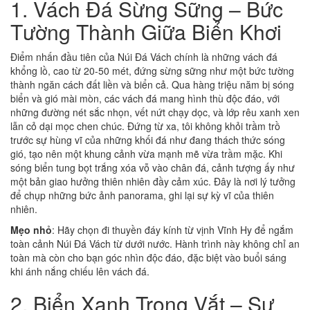
1. Vách Đá Sừng Sững – Bức
Tường Thành Giữa Biển Khơi
Điểm nhấn đầu tiên của Núi Đá Vách chính là những vách đá
khổng lồ, cao từ 20-50 mét, đứng sừng sững như một bức tường
thành ngăn cách đất liền và biển cả. Qua hàng triệu năm bị sóng
biển và gió mài mòn, các vách đá mang hình thù độc đáo, với
những đường nét sắc nhọn, vết nứt chạy dọc, và lớp rêu xanh xen
lẫn cỏ dại mọc chen chúc. Đứng từ xa, tôi không khỏi trầm trồ
trước sự hùng vĩ của những khối đá như đang thách thức sóng
gió, tạo nên một khung cảnh vừa mạnh mẽ vừa trầm mặc. Khi
sóng biển tung bọt trắng xóa vỗ vào chân đá, cảnh tượng ấy như
một bản giao hưởng thiên nhiên đầy cảm xúc. Đây là nơi lý tưởng
để chụp những bức ảnh panorama, ghi lại sự kỳ vĩ của thiên
nhiên.
Mẹo nhỏ
: Hãy chọn đi thuyền đáy kính từ vịnh Vĩnh Hy để ngắm
toàn cảnh Núi Đá Vách từ dưới nước. Hành trình này không chỉ an
toàn mà còn cho bạn góc nhìn độc đáo, đặc biệt vào buổi sáng
khi ánh nắng chiếu lên vách đá.
2. Biển Xanh Trong Vắt – Sự