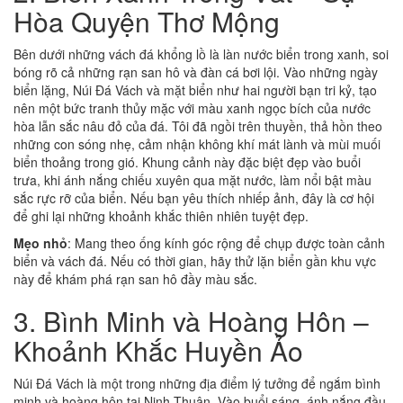
Hòa Quyện Thơ Mộng
Bên dưới những vách đá khổng lồ là làn nước biển trong xanh, soi
bóng rõ cả những rạn san hô và đàn cá bơi lội. Vào những ngày
biển lặng, Núi Đá Vách và mặt biển như hai người bạn tri kỷ, tạo
nên một bức tranh thủy mặc với màu xanh ngọc bích của nước
hòa lẫn sắc nâu đỏ của đá. Tôi đã ngồi trên thuyền, thả hồn theo
những con sóng nhẹ, cảm nhận không khí mát lành và mùi muối
biển thoảng trong gió. Khung cảnh này đặc biệt đẹp vào buổi
trưa, khi ánh nắng chiếu xuyên qua mặt nước, làm nổi bật màu
sắc rực rỡ của biển. Nếu bạn yêu thích nhiếp ảnh, đây là cơ hội
để ghi lại những khoảnh khắc thiên nhiên tuyệt đẹp.
Mẹo nhỏ
: Mang theo ống kính góc rộng để chụp được toàn cảnh
biển và vách đá. Nếu có thời gian, hãy thử lặn biển gần khu vực
này để khám phá rạn san hô đầy màu sắc.
3. Bình Minh và Hoàng Hôn –
Khoảnh Khắc Huyền Ảo
Núi Đá Vách là một trong những địa điểm lý tưởng để ngắm bình
minh và hoàng hôn tại Ninh Thuận. Vào buổi sáng, ánh nắng đầu