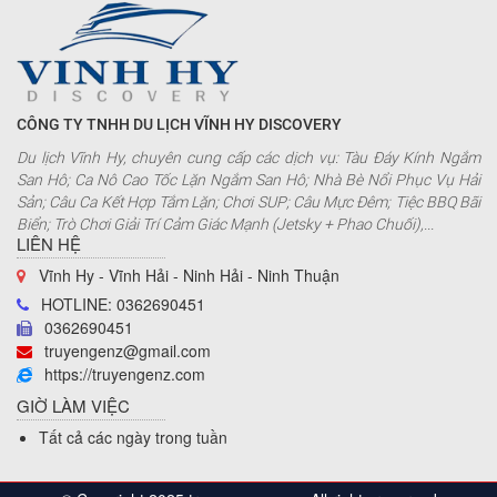
CÔNG TY TNHH DU LỊCH VĨNH HY DISCOVERY
Du lịch Vĩnh Hy, chuyên cung cấp các dịch vụ: Tàu Đáy Kính Ngắm
San Hô; Ca Nô Cao Tốc Lặn Ngắm San Hô; Nhà Bè Nổi Phục Vụ Hải
Sản; Câu Ca Kết Hợp Tắm Lặn; Chơi SUP; Câu Mực Đêm; Tiệc BBQ Bãi
Biển; Trò Chơi Giải Trí Cảm Giác Mạnh (Jetsky + Phao Chuối),...
LIÊN HỆ
Vĩnh Hy - Vĩnh Hải - Ninh Hải - Ninh Thuận
HOTLINE: 0362690451
0362690451
truyengenz@gmail.com
https://truyengenz.com
GIỜ LÀM VIỆC
Tất cả các ngày trong tuần