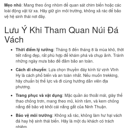
Mẹo nhỏ
: Mang theo ống nhòm để quan sát chim biển hoặc các
loài động vật từ xa. Hãy giữ gìn môi trường, không xả rác để bảo
vệ hệ sinh thái nơi đây.
Lưu Ý Khi Tham Quan Núi Đá
Vách
Thời điểm lý tưởng
: Tháng 5 đến tháng 8 là mùa khô, thời
tiết nắng đẹp, rất phù hợp để khám phá và chụp ảnh. Tránh
những ngày mưa bão để đảm bảo an toàn.
Cách di chuyển
: Lựa chọn thuyền đáy kính từ vịnh Vĩnh
Hy là cách phổ biến và an toàn nhất. Nếu muốn trekking,
hãy chuẩn bị thể lực và đi cùng hướng dẫn viên địa
phương.
Trang phục và vật dụng
: Mặc quần áo thoải mái, giày thể
thao chống trơn, mang theo mũ, kính râm, và kem chống
nắng để bảo vệ khỏi cái nắng gắt của Ninh Thuận.
Bảo vệ môi trường
: Không xả rác, không làm hư hại vách
đá hay hệ sinh thái biển. Hãy là một du khách có trách
nhiệm.