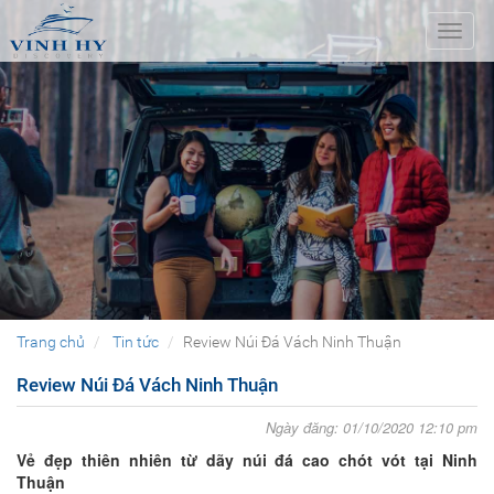
Toggl
naviga
Trang chủ
Tin tức
Review Núi Đá Vách Ninh Thuận
Review Núi Đá Vách Ninh Thuận
Ngày đăng: 01/10/2020 12:10 pm
Vẻ đẹp thiên nhiên từ dãy núi đá cao chót vót tại Ninh
Thuận