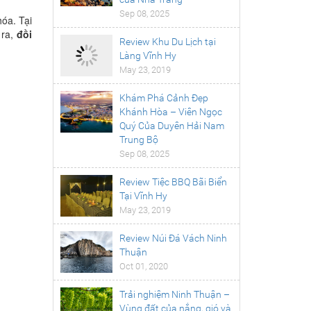
Sep 08, 2025
óa. Tại
 ra,
đồi
Review Khu Du Lịch tại
Làng Vĩnh Hy
May 23, 2019
Khám Phá Cảnh Đẹp
Khánh Hòa – Viên Ngọc
Quý Của Duyên Hải Nam
Trung Bộ
Sep 08, 2025
Review Tiệc BBQ Bãi Biển
Tại Vĩnh Hy
May 23, 2019
Review Núi Đá Vách Ninh
Thuận
Oct 01, 2020
Trải nghiệm Ninh Thuận –
Vùng đất của nắng, gió và