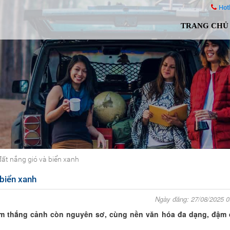
Hot
TRANG CHỦ
t nắng gió và biển xanh
biển xanh
Ngày đăng: 27/08/2025 
am thắng cảnh còn nguyên sơ, cùng nền văn hóa đa dạng, đậm 