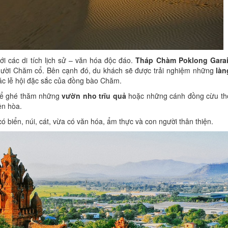
ới các di tích lịch sử – văn hóa độc đáo.
Tháp Chàm Poklong Gara
người Chăm cổ. Bên cạnh đó, du khách sẽ được trải nghiệm những
làn
ác lễ hội đặc sắc của đồng bào Chăm.
thể ghé thăm những
vườn nho trĩu quả
hoặc những cánh đồng cừu t
ền hòa.
ó biển, núi, cát, vừa có văn hóa, ẩm thực và con người thân thiện.