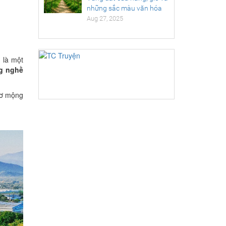
những sắc màu văn hóa
Aug 27, 2025
i
là một
g nghề
hơ mộng