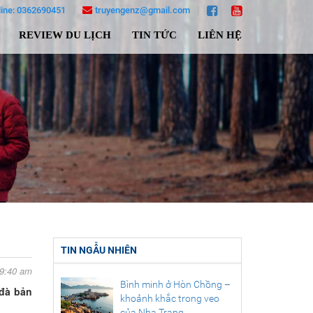
|
|
line: 0362690451
truyengenz@gmail.com
REVIEW DU LỊCH
TIN TỨC
LIÊN HỆ
TIN NGẪU NHIÊN
09:40 am
Bình minh ở Hòn Chồng –
đà bản
khoảnh khắc trong veo
của Nha Trang